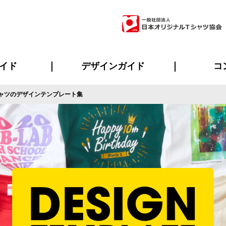
イド
デザインガイド
コ
ャツのデザインテンプレート集
ビスについて
のメリット
について
について
ページ
の方へ
ご質問
イド
方へ
デザインテンプレート集
デザインシミュレーター
書体一覧（フォント集）
デザイン入稿について
デザイン料について
プリント・加工一覧
デザインガイド
プリントサイズ
インクカラー
ニュー
お客様
シー
おす
読み
フォ
ラ
・ジャージ
バンダナ
ャツ
パーカー・スウェット
グッズ全般
ツナギ
スポー
のぼ