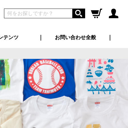
ンテンツ
お問い合わせ全般
ログイン
新規会員登録
ス（お知らせ）
インタビュー
ン別特集一覧
すめ特集一覧
物コンテンツ
トギャラリー
ンキング
法人事例
ラブログ
大口注文・法人向け
総合お問い合わせ
再注文・追加注文
サンプル貸し出し
カタログ請求
デザイン入稿
ツユニフォーム
り・横断幕
バッグ
カジュアルユニフォーム
靴・くつ下・サンダル
タオル