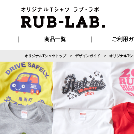
商品一覧
ご利用ガ
オリジナルTシャツトップ
デザインガイド
オリジナルTシ
発送・特急サー
マイページ会員
お支払い方法
版の保管期限
割引まとめ
はじめて
よくある
ご利用ガ
再注文の
ブルゾン・コート
Tシャツ
ハッピ
セットアップ
キャップ・
ポロシ