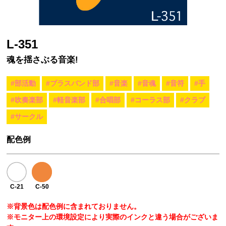
L-351
魂を揺さぶる音楽!
#部活動
#ブラスバンド部
#音楽
#音魂
#音符
#手
#吹奏楽部
#軽音楽部
#合唱部
#コーラス部
#クラブ
#サークル
配色例
C-21
C-50
※背景色は配色例に含まれておりません。
※モニター上の環境設定により実際のインクと違う場合がございま