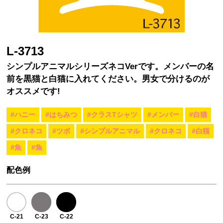
L-3713
シンプルアニマルシリーズネコVerです。メンバーの名
前を黒猫と白猫に入れてください。男女で分けるのが
オススメです!
#ハニー
#はちみつ
#クラスTシャツ
#メンバー
#白猫
#クロネコ
#ツボ
#シンプルアニマル
#クロネコ
#白猫
#魚
#魚
配色例
C-21
C-23
C-22