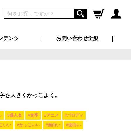
ンテンツ
お問い合わせ全般
ログイン
新規会員登録
ス（お知らせ）
インタビュー
ン別特集一覧
すめ特集一覧
物コンテンツ
トギャラリー
ンキング
法人事例
ラブログ
大口注文・法人向け
総合お問い合わせ
再注文・追加注文
サンプル貸し出し
カタログ請求
デザイン入稿
ツユニフォーム
り・横断幕
バッグ
カジュアルユニフォーム
靴・くつ下・サンダル
タオル
字を大きくかっこよく。
ル
#個人名
#文字
#アニメ
#パロディ
こいい
#かっこいい
#面白い
#面白い