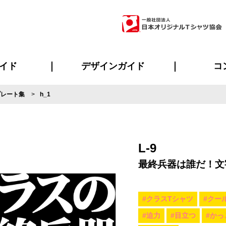
イド
デザインガイド
コ
プレート集
h_1
ビスについて
のメリット
について
について
ページ
の方へ
ご質問
イド
方へ
デザインテンプレート集
デザインシミュレーター
書体一覧（フォント集）
デザイン入稿について
デザイン料について
プリント・加工一覧
デザインガイド
プリントサイズ
インクカラー
ニュー
お客様
シー
おす
読み
フォ
ラ
・ジャージ
バンダナ
ャツ
パーカー・スウェット
グッズ全般
ツナギ
スポー
のぼ
L-9
最終兵器は誰だ！文
#クラスTシャツ
#クー
#迫力
#目立つ
#かっ