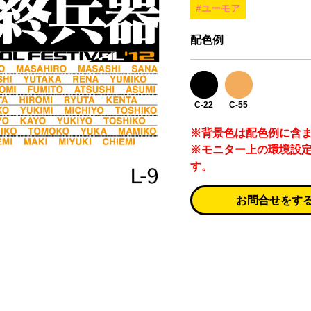
#ユーモア
配色例
C-22
C-55
※背景色は配色例に含
※モニター上の環境設
す。
お問合せをす