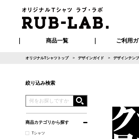
商品一覧
ご利用ガ
オリジナルTシャツトップ
デザインガイド
デザインテン
発送・特急サー
マイページ会員
お支払い方法
版の保管期限
割引まとめ
はじめて
よくある
ご利用ガ
再注文の
ブルゾン・コート
Tシャツ
ハッピ
セットアップ
キャップ・
ポロシ
絞り込み検索
商品カテゴリから探す
Tシャツ