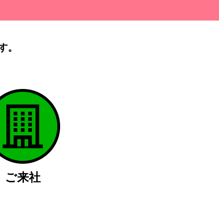
す。
）
ご来社