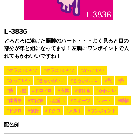
L-3836
どろどろに溶けた髑髏のハート・・・よく見ると目の
部分が年と組になってます！左胸にワンポイントで入
れてもかわいいですね！
#クラスTシャツ
#クラスTシャツ
#かっこいい
#かっこいい
#きもかわいい
#きもかわいい
#熊
#熊
#熊
#熊
#ドロドロ
#液体
#溶ける
#かわいい
#体育祭
#文化祭
#お揃い
#スポーツ
#ハート
#動物
#ドクロ
#骸骨
#ドクロ
#メルト
#ワンポイント
配色例