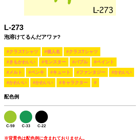
L-273
泡溶けてるんだアワァ?
#クラスTシャツ
#個人名
#クラスTシャツ
#きもかわいい
#モンスター
#バブル
#ペイント
#メルト
#ペンキ
#キュート
#ファンタジー
#かわいい
#かわいい
#かわいい
#キャラクター
#
配色例
C-59
C-33
C-22
※背景色は配色例に含まれておりません。