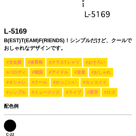
L-5169
B(EST)T(EAM)F(RIENDS)！シンプルだけど、クールで
おしゃれなデザインです。
#文化祭
#体育祭
#クラスTシャツ
#おそろい
#パロディ
#韓国
#アイドル
#音楽
#おしゃれ
#オシャレ
#クール
#かっこいい
#カッコイイ
#シンプル
#ミュージック
#ライブ
#英字
#ロゴ
配色例
C-22