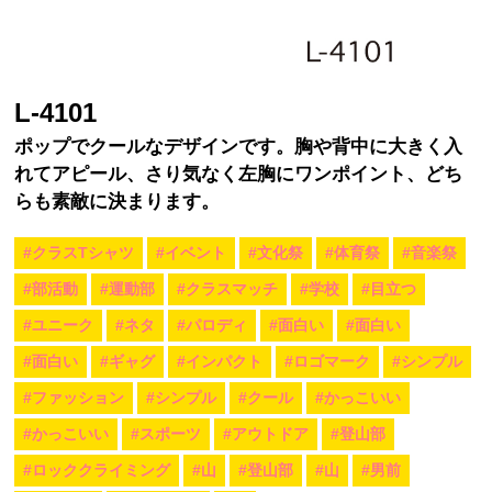
L-4101
ポップでクールなデザインです。胸や背中に大きく入
れてアピール、さり気なく左胸にワンポイント、どち
らも素敵に決まります。
#クラスTシャツ
#イベント
#文化祭
#体育祭
#音楽祭
#部活動
#運動部
#クラスマッチ
#学校
#目立つ
#ユニーク
#ネタ
#パロディ
#面白い
#面白い
#面白い
#ギャグ
#インパクト
#ロゴマーク
#シンプル
#ファッション
#シンプル
#クール
#かっこいい
#かっこいい
#スポーツ
#アウトドア
#登山部
#ロッククライミング
#山
#登山部
#山
#男前