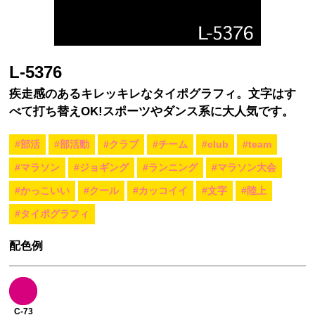
L-5376
疾走感のあるキレッキレなタイポグラフィ。文字はす
べて打ち替えOK!スポーツやダンス系に大人気です。
#部活
#部活動
#クラブ
#チーム
#club
#team
#マラソン
#ジョギング
#ランニング
#マラソン大会
#かっこいい
#クール
#カッコイイ
#文字
#陸上
#タイポグラフィ
配色例
C-73