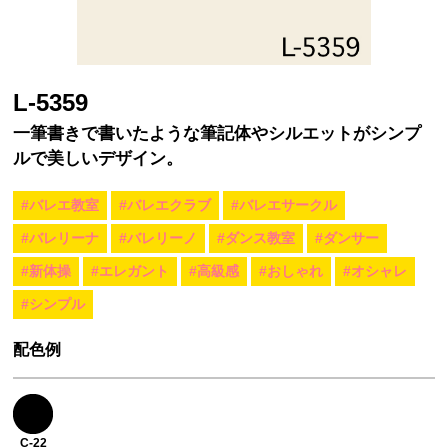
L-5359
一筆書きで書いたような筆記体やシルエットがシンプ
ルで美しいデザイン。
#バレエ教室
#バレエクラブ
#バレエサークル
#バレリーナ
#バレリーノ
#ダンス教室
#ダンサー
#新体操
#エレガント
#高級感
#おしゃれ
#オシャレ
#シンプル
配色例
C-22