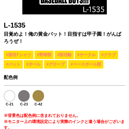
L-1535
目覚めよ！俺の黄金バット！目指すは甲子園！がんば
ろうぜ！
#部活Tシャツ
#野球部
#部活動
#サークル
#クラブ
#バット
#ボール
#グローブ
#ベースボール部
配色例
C-21
C-23
C-42
※背景色は配色例に含まれておりません。
※モニター上の環境設定により実際のインクと違う場合がございま
す。