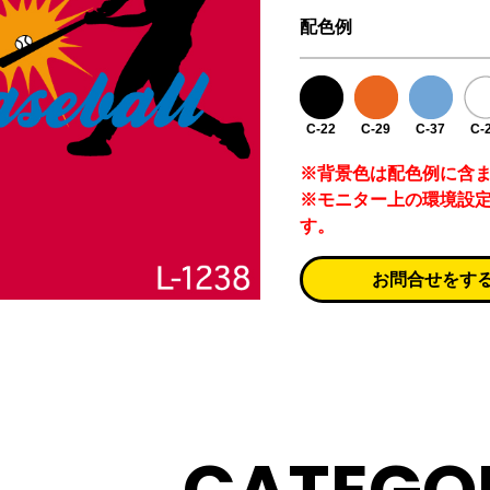
配色例
C-22
C-29
C-37
C-
※背景色は配色例に含
※モニター上の環境設
す。
お問合せをす