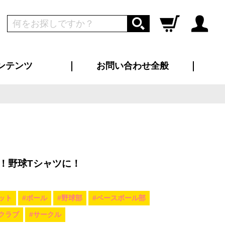
ンテンツ
お問い合わせ全般
ログイン
新規会員登録
ス（お知らせ）
インタビュー
ン別特集一覧
すめ特集一覧
物コンテンツ
トギャラリー
ンキング
法人事例
ラブログ
大口注文・法人向け
総合お問い合わせ
再注文・追加注文
サンプル貸し出し
カタログ請求
デザイン入稿
ツユニフォーム
り・横断幕
バッグ
カジュアルユニフォーム
靴・くつ下・サンダル
タオル
！野球Tシャツに！
ット
#ボール
#野球部
#ベースボール部
#クラブ
#サークル