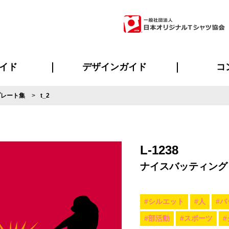
イド
デザインガイド
コ
プレート集
t_2
ビスについて
のメリット
について
について
ページ
の方へ
ご質問
イド
方へ
デザインテンプレート集
デザインシミュレーター
書体一覧（フォント集）
デザイン入稿について
デザイン料について
プリント・加工一覧
デザインガイド
プリントサイズ
インクカラー
ニュー
お客様
シー
おす
読み
フォ
ラ
・ジャージ
バンダナ
ャツ
パーカー・スウェット
グッズ全般
ツナギ
スポー
のぼ
L-1238
ナイスバッティング
#シルエット
#人
#バ
#部活動
#スポーツ