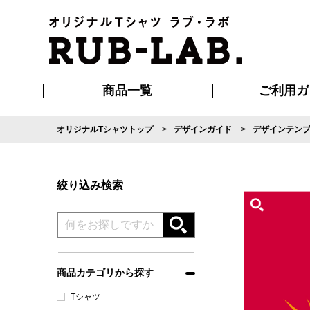
商品一覧
ご利用ガ
オリジナルTシャツトップ
デザインガイド
デザインテン
発送・特急サー
マイページ会員
お支払い方法
版の保管期限
割引まとめ
はじめて
よくある
ご利用ガ
再注文の
ブルゾン・コート
Tシャツ
ハッピ
セットアップ
キャップ・
ポロシ
絞り込み検索
商品カテゴリから探す
Tシャツ