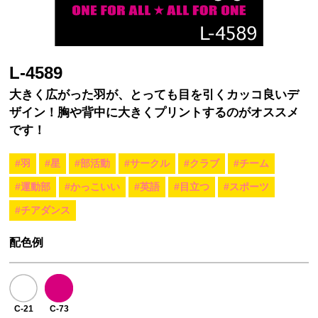
L-4589
大きく広がった羽が、とっても目を引くカッコ良いデ
ザイン！胸や背中に大きくプリントするのがオススメ
です！
#羽
#星
#部活動
#サークル
#クラブ
#チーム
#運動部
#かっこいい
#英語
#目立つ
#スポーツ
#チアダンス
配色例
C-21
C-73