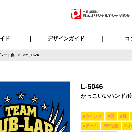
イド
デザインガイド
コ
プレート集
dm_1624
ビスについて
のメリット
について
について
ページ
の方へ
ご質問
イド
方へ
デザインテンプレート集
デザインシミュレーター
書体一覧（フォント集）
デザイン入稿について
デザイン料について
プリント・加工一覧
デザインガイド
プリントサイズ
インクカラー
ニュー
お客様
シー
おす
読み
フォ
ラ
・ジャージ
バンダナ
ャツ
パーカー・スウェット
グッズ全般
ツナギ
スポー
のぼ
L-5046
かっこいいハンドボ
#ウイング
#羽
#翼
#チーム
#部活動
#リ