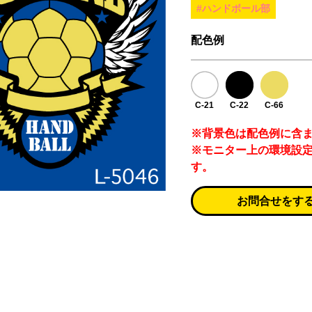
#ハンドボール部
配色例
C-21
C-22
C-66
※背景色は配色例に含
※モニター上の環境設
す。
お問合せをす