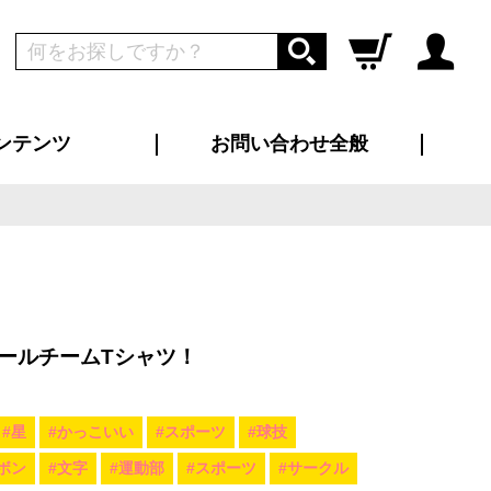
ンテンツ
お問い合わせ全般
ログイン
新規会員登録
ス（お知らせ）
インタビュー
ン別特集一覧
すめ特集一覧
物コンテンツ
トギャラリー
ンキング
法人事例
ラブログ
大口注文・法人向け
総合お問い合わせ
再注文・追加注文
サンプル貸し出し
カタログ請求
デザイン入稿
ツユニフォーム
り・横断幕
バッグ
カジュアルユニフォーム
靴・くつ下・サンダル
タオル
ールチームTシャツ！
#星
#かっこいい
#スポーツ
#球技
ボン
#文字
#運動部
#スポーツ
#サークル