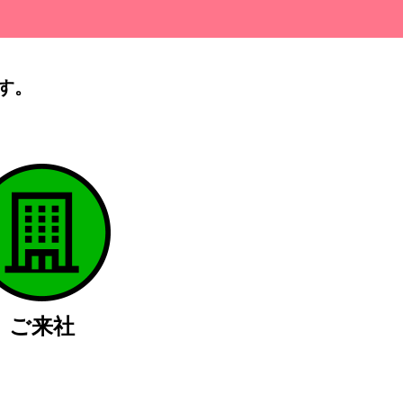
す。
）
ご来社