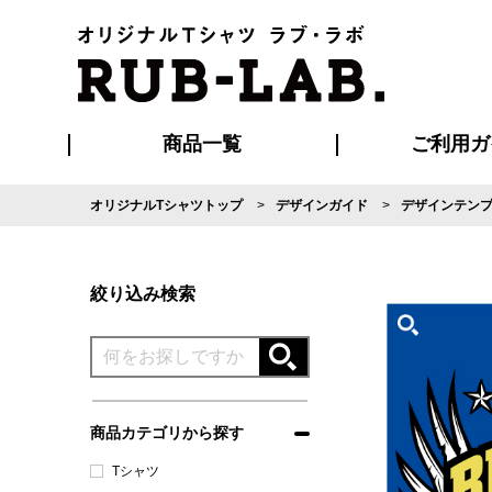
商品一覧
ご利用ガ
オリジナルTシャツトップ
デザインガイド
デザインテン
発送・特急サー
マイページ会員
お支払い方法
版の保管期限
割引まとめ
はじめて
よくある
ご利用ガ
再注文の
ブルゾン・コート
Tシャツ
ハッピ
セットアップ
キャップ・
ポロシ
絞り込み検索
商品カテゴリから探す
Tシャツ