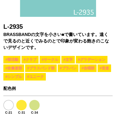
L-2935
BRASSBANDの文字を小さい■で書いています。遠く
で見るのと近くでみるのとで印象が変わる飽きのこな
いデザインです。
#部活動
#クラブ
#サークル
#文字
#グラデーション
#吹奏楽部
#ブラスバンド部
#ブラバン
#合唱部
#音楽
#シンプル
#ユニーク
配色例
C-21
C-31
C-34