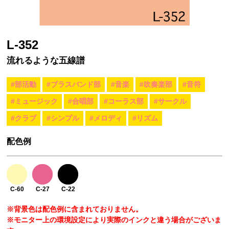
L-352
流れるような五線譜
#部活動
#ブラスバンド部
#音楽
#吹奏楽部
#音符
#ミュージック
#合唱部
#コーラス部
#サークル
#クラブ
#シンプル
#メロディ
#リズム
配色例
C-60
C-27
C-22
※背景色は配色例に含まれておりません。
※モニター上の環境設定により実際のインクと違う場合がございま