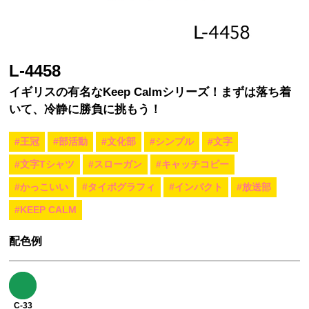
L-4458
イギリスの有名なKeep Calmシリーズ！まずは落ち着
いて、冷静に勝負に挑もう！
#王冠
#部活動
#文化部
#シンプル
#文字
#文字Tシャツ
#スローガン
#キャッチコピー
#かっこいい
#タイポグラフィ
#インパクト
#放送部
#KEEP CALM
配色例
C-33