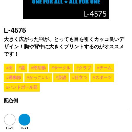
L-4575
大きく広がった羽が、とっても目を引くカッコ良いデ
ザイン！胸や背中に大きくプリントするのがオススメ
です！
#羽
#星
#部活動
#サークル
#クラブ
#チーム
#運動部
#かっこいい
#英語
#目立つ
#スポーツ
#ハンドボール部
配色例
C-21
C-71