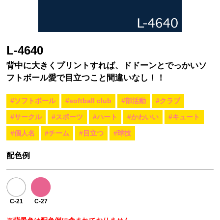
L-4640
背中に大きくプリントすれば、ドドーンとでっかいソ
フトボール愛で目立つこと間違いなし！！
#ソフトボール
#softball club
#部活動
#クラブ
#サークル
#スポーツ
#ハート
#かわいい
#キュート
#個人名
#チーム
#目立つ
#球技
配色例
C-21
C-27