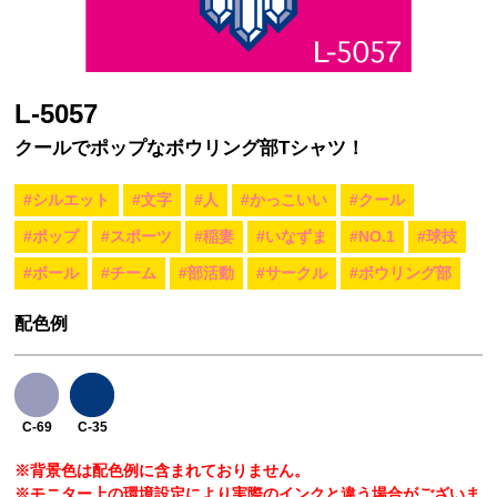
L-5057
クールでポップなボウリング部Tシャツ！
#シルエット
#文字
#人
#かっこいい
#クール
#ポップ
#スポーツ
#稲妻
#いなずま
#NO.1
#球技
#ボール
#チーム
#部活動
#サークル
#ボウリング部
配色例
C-69
C-35
※背景色は配色例に含まれておりません。
※モニター上の環境設定により実際のインクと違う場合がございま