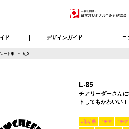
イド
デザインガイド
コ
プレート集
h_2
ビスについて
のメリット
について
について
ページ
の方へ
ご質問
イド
方へ
デザインテンプレート集
デザインシミュレーター
書体一覧（フォント集）
デザイン入稿について
デザイン料について
プリント・加工一覧
デザインガイド
プリントサイズ
インクカラー
ニュー
お客様
シー
おす
読み
フォ
ラ
・ジャージ
バンダナ
ャツ
パーカー・スウェット
グッズ全般
ツナギ
スポー
のぼ
L-85
チアリーダーさんに
トしてもかわいい！
#部活動
#チア
#チア