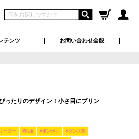
ンテンツ
お問い合わせ全般
ログイン
新規会員登録
ス（お知らせ）
インタビュー
ン別特集一覧
すめ特集一覧
物コンテンツ
トギャラリー
ンキング
法人事例
ラブログ
大口注文・法人向け
総合お問い合わせ
再注文・追加注文
サンプル貸し出し
カタログ請求
デザイン入稿
ツユニフォーム
り・横断幕
バッグ
カジュアルユニフォーム
靴・くつ下・サンダル
タオル
ぴったりのデザイン！小さ目にプリン
リーダー
#応援
#ポンポン
#ダンス部