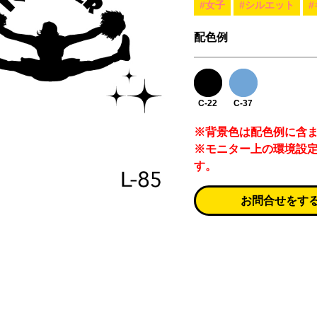
#女子
#シルエット
配色例
C-22
C-37
※背景色は配色例に含
※モニター上の環境設
す。
お問合せをす