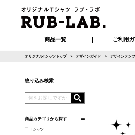
商品一覧
ご利用ガ
オリジナルTシャツトップ
デザインガイド
デザインテン
発送・特急サー
マイページ会員
お支払い方法
版の保管期限
割引まとめ
はじめて
よくある
ご利用ガ
再注文の
ブルゾン・コート
Tシャツ
ハッピ
セットアップ
キャップ・
ポロシ
絞り込み検索
商品カテゴリから探す
Tシャツ