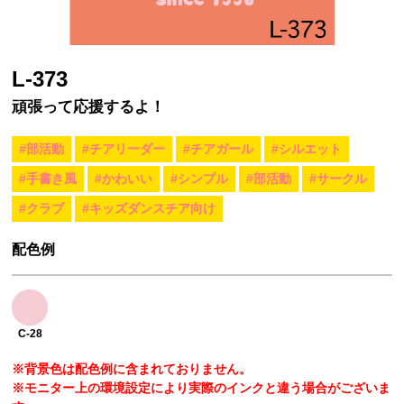
L-373
頑張って応援するよ！
#部活動
#チアリーダー
#チアガール
#シルエット
#手書き風
#かわいい
#シンプル
#部活動
#サークル
#クラブ
#キッズダンスチア向け
配色例
C-28
※背景色は配色例に含まれておりません。
※モニター上の環境設定により実際のインクと違う場合がございま