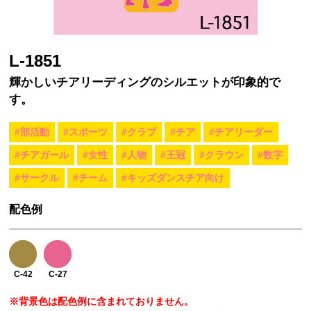
L-1851
輝かしいチアリーディングのシルエットが印象的で
す。
#部活動
#スポーツ
#クラブ
#チア
#チアリーダー
#チアガール
#女性
#人物
#王冠
#クラウン
#数字
#サークル
#チーム
#キッズダンスチア向け
配色例
C-42
C-27
※背景色は配色例に含まれておりません。