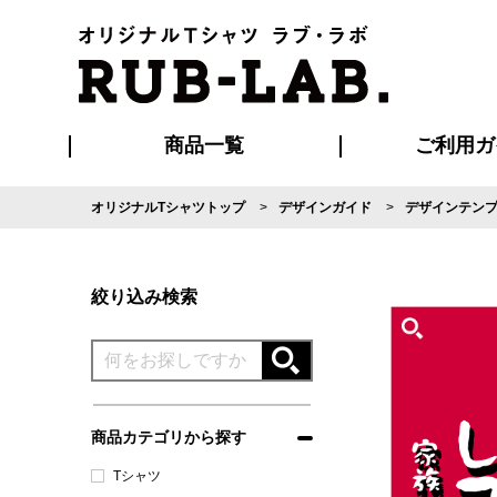
商品一覧
ご利用ガ
オリジナルTシャツトップ
デザインガイド
デザインテン
発送・特急サー
マイページ会員
お支払い方法
版の保管期限
割引まとめ
はじめて
よくある
ご利用ガ
再注文の
ブルゾン・コート
Tシャツ
ハッピ
セットアップ
キャップ・
ポロシ
絞り込み検索
商品カテゴリから探す
Tシャツ