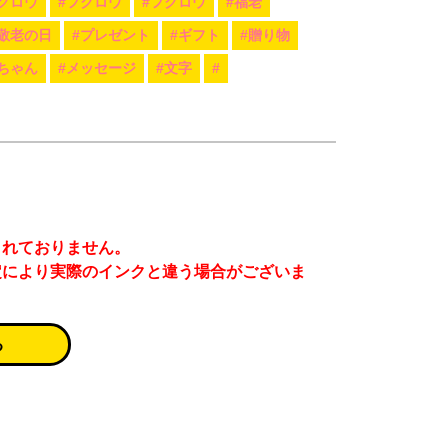
クロウ
#フクロウ
#フクロウ
#福老
#敬老の日
#プレゼント
#ギフト
#贈り物
ちゃん
#メッセージ
#文字
#
まれておりません。
定により実際のインクと違う場合がございま
る