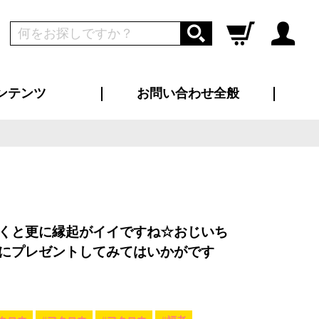
ンテンツ
お問い合わせ全般
ログイン
新規会員登録
ス（お知らせ）
インタビュー
ン別特集一覧
すめ特集一覧
物コンテンツ
トギャラリー
ンキング
法人事例
ラブログ
大口注文・法人向け
総合お問い合わせ
再注文・追加注文
サンプル貸し出し
カタログ請求
デザイン入稿
ツユニフォーム
り・横断幕
バッグ
カジュアルユニフォーム
靴・くつ下・サンダル
タオル
くと更に縁起がイイですね☆おじいち
にプレゼントしてみてはいかがです