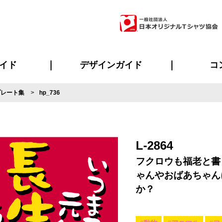
イド
デザインガイド
コ
プレート集
hp_736
ビスについて
のメリット
について
について
ページ
の方へ
ご質問
イド
方へ
デザインテンプレート集
デザインシミュレーター
書体一覧（フォント集）
デザイン入稿について
デザイン料について
プリント・加工一覧
デザインガイド
プリントサイズ
インクカラー
ニュー
お客様
シー
おす
読み
フォ
ラ
・ジャージ
バンダナ
ャツ
パーカー・スウェット
グッズ全般
ツナギ
スポー
のぼ
L-2864
フクロウも福老と書
ゃんやおばあちゃん
か？