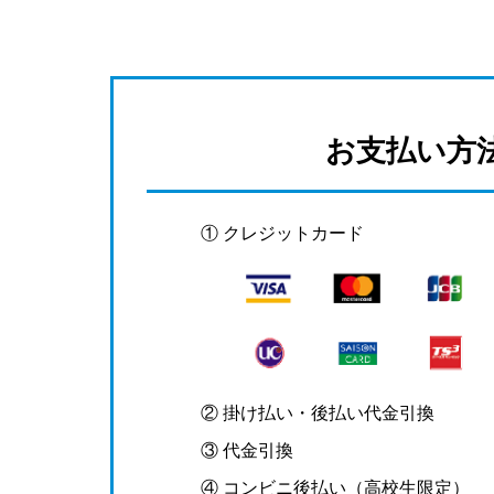
お支払い方
① クレジットカード
② 掛け払い・後払い代金引換
③ 代金引換
④ コンビニ後払い（高校生限定）