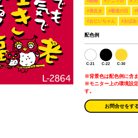
#動物
#アニマル
#フ
#長生き
#敬老の日
#おじいちゃん
#おばあ
配色例
C-21
C-22
C-30
※背景色は配色例に含
※モニター上の環境設
す。
お問合せをす