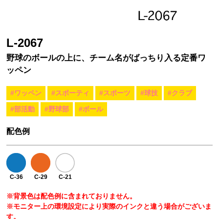
L-2067
野球のボールの上に、チーム名がばっちり入る定番ワ
ッペン
#ワッペン
#スポーティ
#スポーツ
#球技
#クラブ
#部活動
#野球部
#ボール
配色例
C-36
C-29
C-21
※背景色は配色例に含まれておりません。
※モニター上の環境設定により実際のインクと違う場合がございま
す。