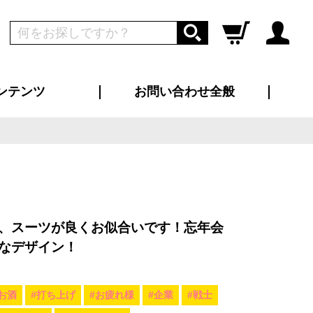
ンテンツ
お問い合わせ全般
ログイン
新規会員登録
ス（お知らせ）
インタビュー
ン別特集一覧
すめ特集一覧
物コンテンツ
トギャラリー
ンキング
法人事例
ラブログ
大口注文・法人向け
総合お問い合わせ
再注文・追加注文
サンプル貸し出し
カタログ請求
デザイン入稿
ツユニフォーム
り・横断幕
バッグ
カジュアルユニフォーム
靴・くつ下・サンダル
タオル
、スーツが良くお似合いです！忘年会
なデザイン！
お酒
#打ち上げ
#お疲れ様
#企業
#戦士