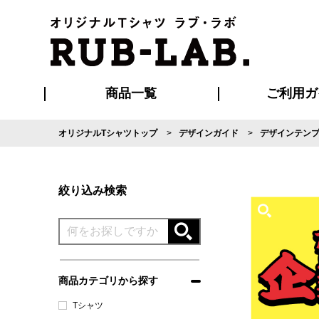
商品一覧
ご利用ガ
オリジナルTシャツトップ
デザインガイド
デザインテン
発送・特急サー
マイページ会員
お支払い方法
版の保管期限
割引まとめ
はじめて
よくある
ご利用ガ
再注文の
ブルゾン・コート
Tシャツ
ハッピ
セットアップ
キャップ・
ポロシ
絞り込み検索
商品カテゴリから探す
Tシャツ