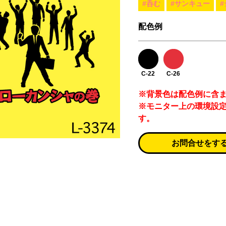
#呑む
#サンキュー
配色例
C-22
C-26
※背景色は配色例に含
※モニター上の環境設
す。
お問合せをす