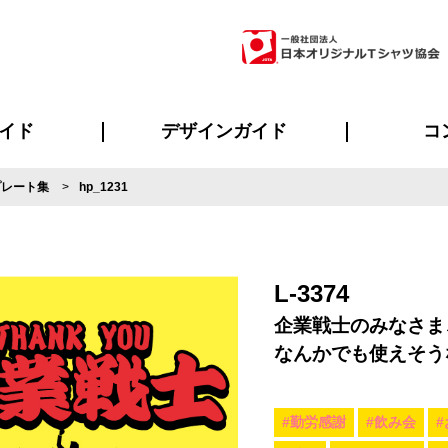
イド
デザインガイド
コ
プレート集
hp_1231
ビスについて
のメリット
について
について
ページ
の方へ
ご質問
イド
方へ
デザインテンプレート集
デザインシミュレーター
書体一覧（フォント集）
デザイン入稿について
デザイン料について
プリント・加工一覧
デザインガイド
プリントサイズ
インクカラー
ニュー
お客様
シー
おす
読み
フォ
ラ
・ジャージ
バンダナ
ャツ
パーカー・スウェット
グッズ全般
ツナギ
スポー
のぼ
L-3374
企業戦士のみなさま
なんかでも使えそう
#勤労感謝
#飲み会
#