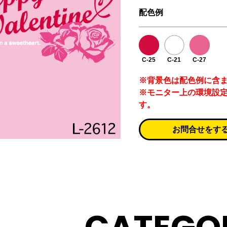
配色例
C-25
C-21
C-27
※背景色は配色例に含
※モニター上の環境設
す。
お問合せをす