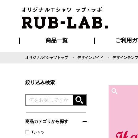
商品一覧
ご利用ガ
オリジナルTシャツトップ
デザインガイド
デザインテン
発送・特急サー
マイページ会員
お支払い方法
版の保管期限
割引まとめ
はじめて
よくある
ご利用ガ
再注文の
ブルゾン・コート
Tシャツ
ハッピ
セットアップ
キャップ・
ポロシ
絞り込み検索
商品カテゴリから探す
Tシャツ