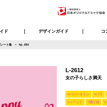
イド
デザインガイド
コ
プレート集
hp_484
ビスについて
のメリット
について
について
ページ
の方へ
ご質問
イド
方へ
デザインテンプレート集
デザインシミュレーター
書体一覧（フォント集）
デザイン入稿について
デザイン料について
プリント・加工一覧
デザインガイド
プリントサイズ
インクカラー
ニュー
お客様
シー
おす
読み
フォ
ラ
・ジャージ
バンダナ
ャツ
パーカー・スウェット
グッズ全般
ツナギ
スポー
のぼ
L-2612
女の子らしさ満天
#バレンタイン
#バラ
#イベント
#贈り物