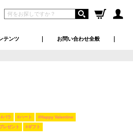
ンテンツ
お問い合わせ全般
ログイン
新規会員登録
ス（お知らせ）
インタビュー
ン別特集一覧
すめ特集一覧
物コンテンツ
トギャラリー
ンキング
法人事例
ラブログ
大口注文・法人向け
総合お問い合わせ
再注文・追加注文
サンプル貸し出し
カタログ請求
デザイン入稿
ツユニフォーム
り・横断幕
バッグ
カジュアルユニフォーム
靴・くつ下・サンダル
タオル
#バラ
#ハート
#Happy Valentine
#プレゼント
#ギフト