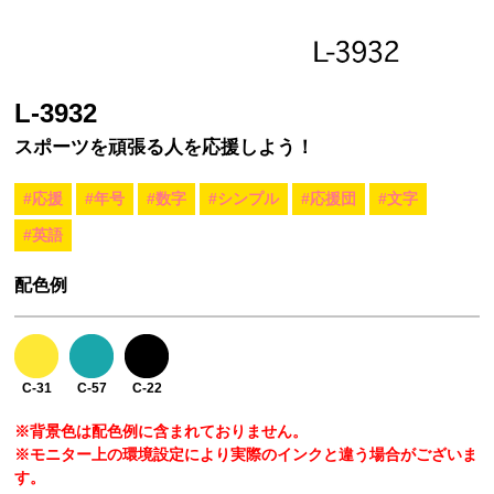
L-3932
スポーツを頑張る人を応援しよう！
#応援
#年号
#数字
#シンプル
#応援団
#文字
#英語
配色例
C-31
C-57
C-22
※背景色は配色例に含まれておりません。
※モニター上の環境設定により実際のインクと違う場合がございま
す。