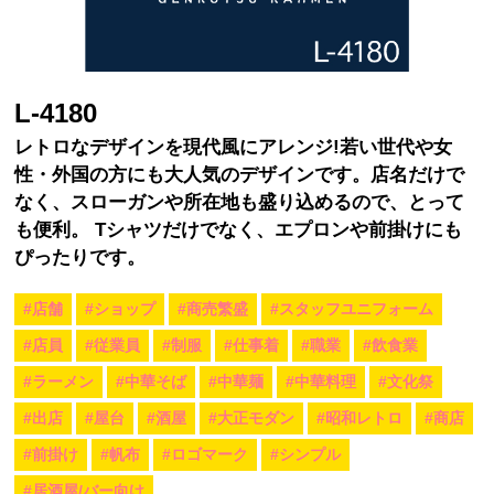
L-4180
レトロなデザインを現代風にアレンジ!若い世代や女
性・外国の方にも大人気のデザインです。店名だけで
なく、スローガンや所在地も盛り込めるので、とって
も便利。 Tシャツだけでなく、エプロンや前掛けにも
ぴったりです。
#店舗
#ショップ
#商売繁盛
#スタッフユニフォーム
#店員
#従業員
#制服
#仕事着
#職業
#飲食業
#ラーメン
#中華そば
#中華麺
#中華料理
#文化祭
#出店
#屋台
#酒屋
#大正モダン
#昭和レトロ
#商店
#前掛け
#帆布
#ロゴマーク
#シンプル
#居酒屋/バー向け