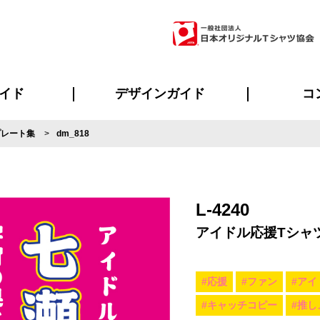
イド
デザインガイド
コ
プレート集
dm_818
ビスについて
のメリット
について
について
ページ
の方へ
ご質問
イド
方へ
デザインテンプレート集
デザインシミュレーター
書体一覧（フォント集）
デザイン入稿について
デザイン料について
プリント・加工一覧
デザインガイド
プリントサイズ
インクカラー
ニュー
お客様
シー
おす
読み
フォ
ラ
・ジャージ
バンダナ
ャツ
パーカー・スウェット
グッズ全般
ツナギ
スポー
のぼ
L-4240
アイドル応援Tシャ
#応援
#ファン
#アイ
#キャッチコピー
#推し