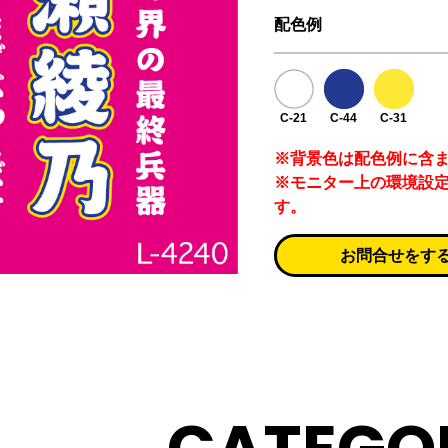
配色例
C-21
C-44
C-31
※背景色は配色例に含
※モニター上の環境設
す。
お問合せをす