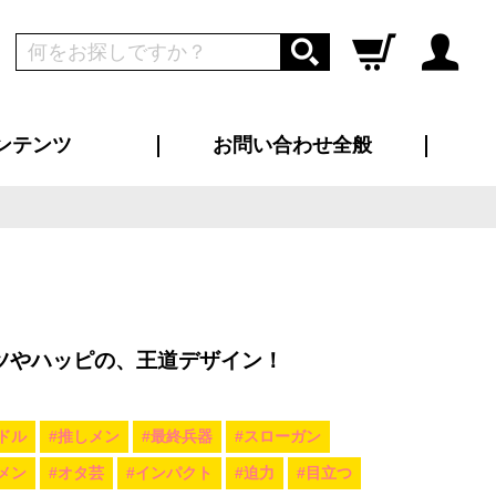
ンテンツ
お問い合わせ全般
ログイン
新規会員登録
ス（お知らせ）
インタビュー
ン別特集一覧
すめ特集一覧
物コンテンツ
トギャラリー
ンキング
法人事例
ラブログ
大口注文・法人向け
総合お問い合わせ
再注文・追加注文
サンプル貸し出し
カタログ請求
デザイン入稿
ツユニフォーム
り・横断幕
バッグ
カジュアルユニフォーム
靴・くつ下・サンダル
タオル
ツやハッピの、王道デザイン！
ドル
#推しメン
#最終兵器
#スローガン
メン
#オタ芸
#インパクト
#迫力
#目立つ