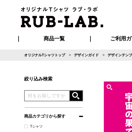
商品一覧
ご利用ガ
オリジナルTシャツトップ
デザインガイド
デザインテン
発送・特急サー
マイページ会員
お支払い方法
版の保管期限
割引まとめ
はじめて
よくある
ご利用ガ
再注文の
ブルゾン・コート
Tシャツ
ハッピ
セットアップ
キャップ・
ポロシ
絞り込み検索
商品カテゴリから探す
Tシャツ