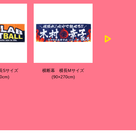
長Mサイズ
横断幕 横長Lサイズ
ウイルス対策
0cm)
(120×360cm)
(60×180c