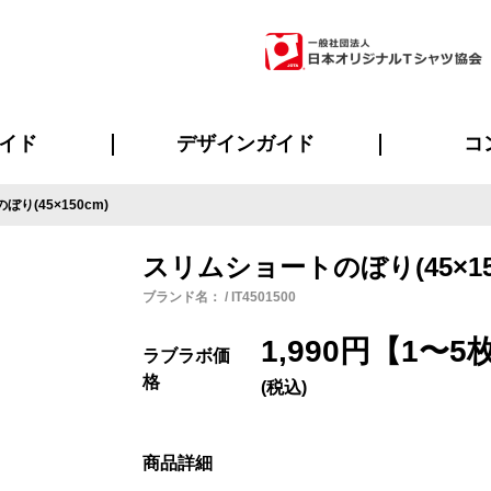
イド
デザインガイド
コ
り(45×150cm)
ビスについて
のメリット
について
について
ページ
の方へ
ご質問
イド
方へ
デザインテンプレート集
デザインシミュレーター
書体一覧（フォント集）
デザイン入稿について
デザイン料について
プリント・加工一覧
デザインガイド
プリントサイズ
インクカラー
ニュー
お客様
シー
おす
読み
フォ
ラ
・ジャージ
バンダナ
ャツ
パーカー・スウェット
グッズ全般
ツナギ
スポー
のぼ
スリムショートのぼり(45×15
ブランド名： / IT4501500
1,990円【1〜
ラブラボ価
格
(税込)
商品詳細