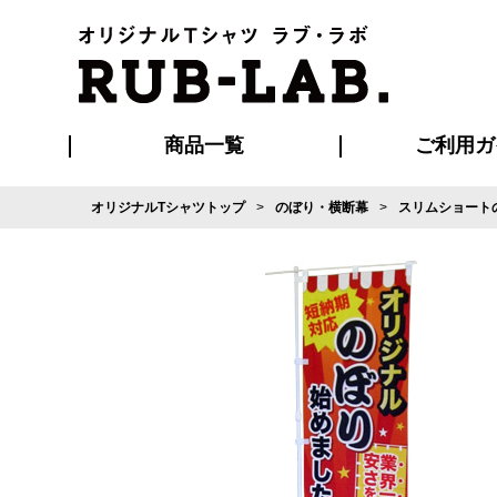
商品一覧
ご利用ガ
オリジナルTシャツトップ
のぼり・横断幕
スリムショートのぼ
発送・特急サー
マイページ会員
お支払い方法
版の保管期限
割引まとめ
はじめて
よくある
ご利用ガ
再注文の
ブルゾン・コート
Tシャツ
ハッピ
セットアップ
キャップ・
ポロシ