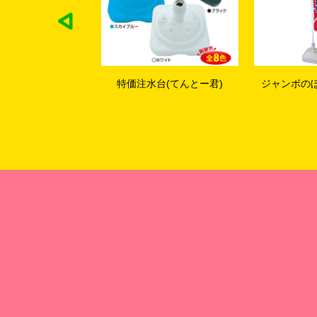
台(てんとー君)
ジャンボのぼり(90×270cm)
ショートのぼり