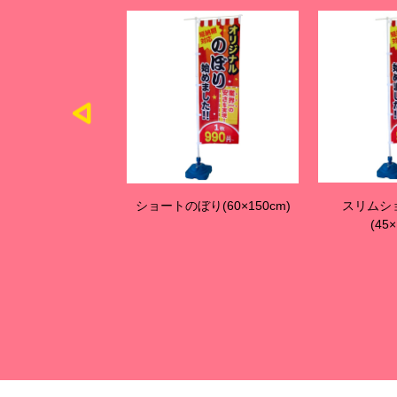
り(60×150cm)
スリムショートのぼり
ジャンボのぼり
(45×150cm)