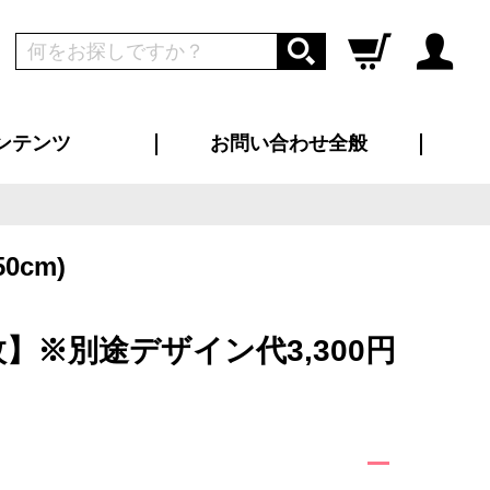
ンテンツ
お問い合わせ全般
ログイン
新規会員登録
ス（お知らせ）
インタビュー
ン別特集一覧
すめ特集一覧
物コンテンツ
トギャラリー
ンキング
法人事例
ラブログ
大口注文・法人向け
総合お問い合わせ
再注文・追加注文
サンプル貸し出し
カタログ請求
デザイン入稿
ツユニフォーム
り・横断幕
バッグ
カジュアルユニフォーム
靴・くつ下・サンダル
タオル
0cm)
5枚】※別途デザイン代3,300円