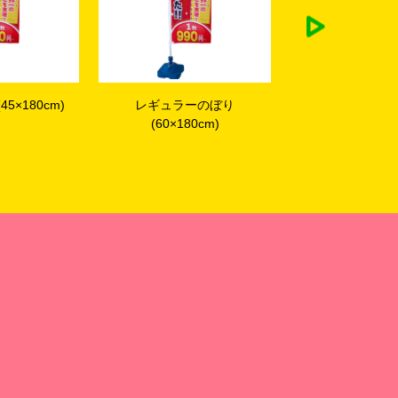
ーのぼり
2m40cmスタンダードポール
特価注水台(て
0cm)
(2段伸縮)