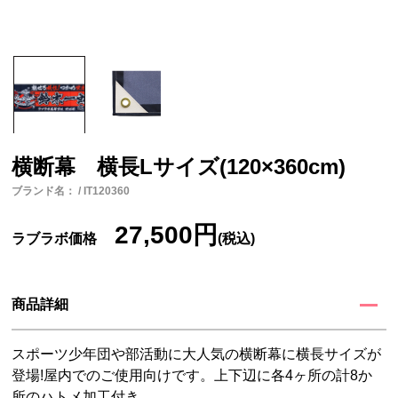
横断幕 横長Lサイズ(120×360cm)
ブランド名： / IT120360
27,500円
ラブラボ価格
(税込)
商品詳細
スポーツ少年団や部活動に大人気の横断幕に横長サイズが
登場!屋内でのご使用向けです。上下辺に各4ヶ所の計8か
所のハトメ加工付き。