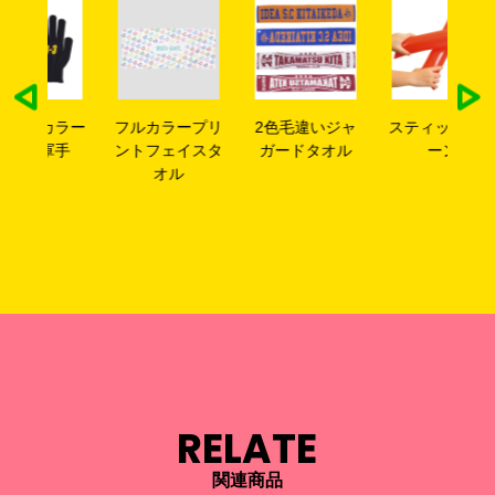
ラー
フルカラープリ
2色毛違いジャ
スティックバル
ビ
手
ントフェイスタ
ガードタオル
ーン
オル
RELATE
関連商品