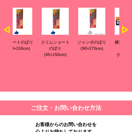
ぼり
スリムショート
ジャンボのぼり
横断幕 横長S
横
cm)
のぼり
(90×270cm)
サイズ
(45×150cm)
(60×180cm)
(
ご注文・お問い合わせ方法
お客様からのお問い合わせを
心よりお待ちしております。