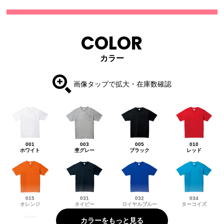
COLOR
カラー
画像タップで拡大・在庫数確認
001
003
005
010
ホワイト
杢グレー
ブラック
レッド
015
031
032
034
オレンジ
ネイビー
ロイヤルブルー
ターコイズ