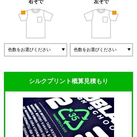
右そで
左そで
シルクプリント概算見積もり