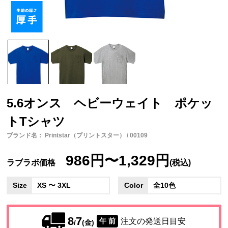
5.6オンス ヘビーウェイト ポケッ
トTシャツ
ブランド名： Printstar（プリントスター） / 00109
986円〜1,329円
ラブラボ価格
(税込)
Size
XS 〜 3XL
Color
全10色
8
7
注文の発送日目安
午 前
/
(金)