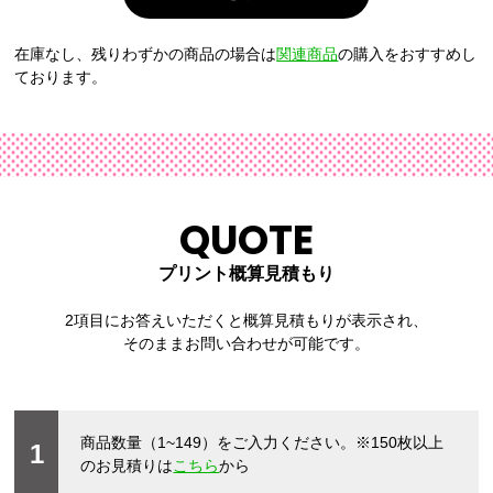
在庫なし、残りわずかの商品の場合は
関連商品
の購入をおすすめし
037
112
ております。
アーミーグリー
バーガンディ
ン
QUOTE
プリント概算見積もり
2項目にお答えいただくと概算見積もりが表示され、
そのままお問い合わせが可能です。
商品数量（1~149）をご入力ください。
※150枚以上
1
のお見積りは
こちら
から