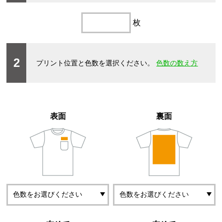
枚
2
プリント位置と色数を選択ください。
色数の数え方
表面
裏面