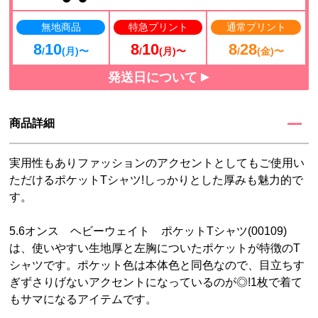
無地商品
特急プリント
通常プリント
8
10
8
10
8
28
/
(月)〜
/
(月)〜
/
(金)〜
発送日について
商品詳細
実用性もありファッションのアクセントとしてもご使用い
ただけるポケットTシャツ!しっかりとした厚みも魅力的で
す。
5.6オンス ヘビーウェイト ポケットTシャツ(00109)
は、使いやすい生地厚と左胸についたポケットが特徴のT
シャツです。ポケット色は本体色と同色なので、目立ちす
ぎずさりげないアクセントになっているのが◎!1枚で着て
もサマになるアイテムです。