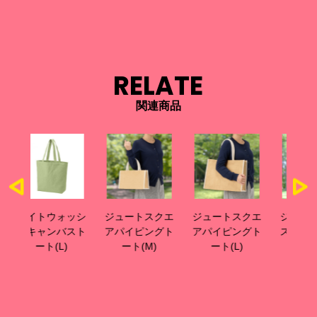
RELATE
関連商品
ッシ
ジュートスクエ
ジュートスクエ
ジュートレザー
コ
スト
アパイピングト
アパイピングト
スタイルハンド
マ
ート(M)
ート(L)
ルトート