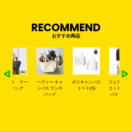
RECOMMEND
おすすめ商品
クー
ヘヴィー キャ
ポリキャンバス
フェアトレード
ク
グ
ンバス ランチ
トート(S)
コットンキャン
バッグ
バストート(S)