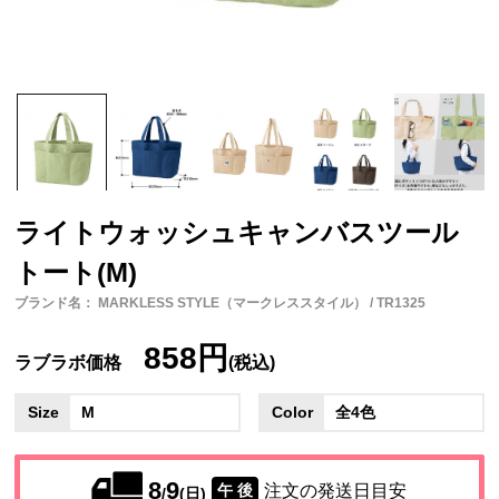
ライトウォッシュキャンバスツール
トート(M)
ブランド名： MARKLESS STYLE（マークレススタイル） / TR1325
858円
ラブラボ価格
(税込)
Size
M
Color
全4色
8
9
注文の発送日目安
午 後
/
(日)