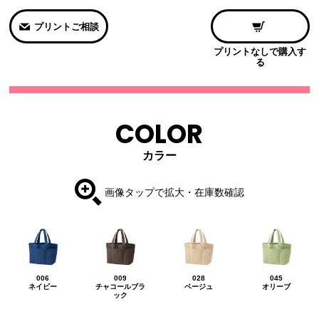
プリントご相談
プリントなしで購入す
る
COLOR
カラー
画像タップで拡大・在庫数確認
006
009
028
045
ネイビー
チャコールブラ
ベージュ
オリーブ
ック