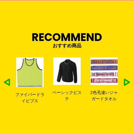
RECOMMEND
おすすめ商品
ルシ
ベーシックピス
2色毛違いジャ
4
ファイバードラ
テ
ガードタオル
イ
イビブス