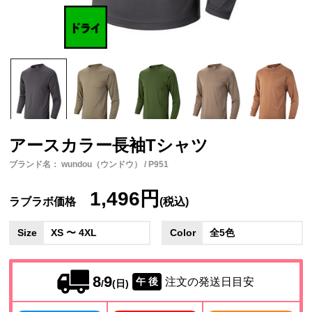
アースカラー長袖Tシャツ
ブランド名： wundou（ウンドウ） / P951
1,496円
ラブラボ価格
(税込)
Size
XS 〜 4XL
Color
全5色
8
9
注文の発送日目安
午 後
/
(日)