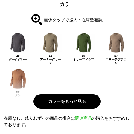
カラー
画像タップで拡大・在庫数確認
30
44
49
57
ダークグレー
アーミーグリー
オリーブドラブ
コヨーテブラウ
ン
ン
59
タン
在庫なし、残りわずかの商品の場合は
関連商品
の購入をおすすめし
ております。