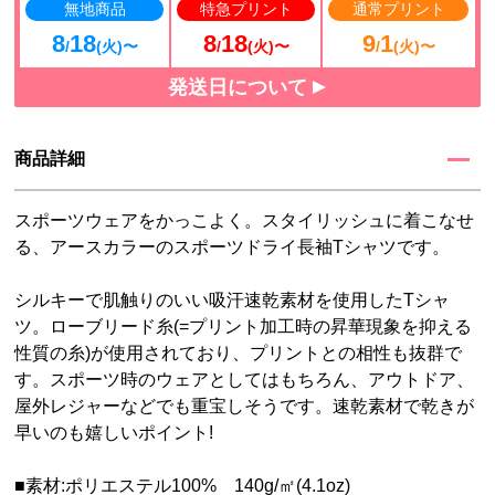
無地商品
特急プリント
通常プリント
8
18
8
18
9
1
/
(火)〜
/
(火)〜
/
(火)〜
発送日について
商品詳細
スポーツウェアをかっこよく。スタイリッシュに着こなせ
る、アースカラーのスポーツドライ長袖Tシャツです。
シルキーで肌触りのいい吸汗速乾素材を使用したTシャ
ツ。ローブリード糸(=プリント加工時の昇華現象を抑える
性質の糸)が使用されており、プリントとの相性も抜群で
す。スポーツ時のウェアとしてはもちろん、アウトドア、
屋外レジャーなどでも重宝しそうです。速乾素材で乾きが
早いのも嬉しいポイント!
■素材:ポリエステル100% 140g/㎡(4.1oz)