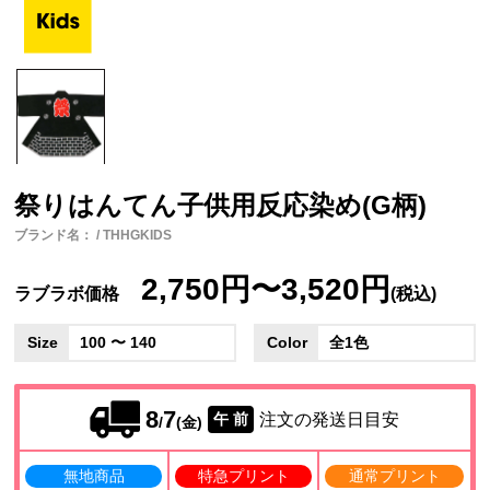
祭りはんてん子供用反応染め(G柄)
ブランド名： / THHGKIDS
2,750円〜3,520円
ラブラボ価格
(税込)
Size
100 〜 140
Color
全1色
8
7
注文の発送日目安
午 前
/
(金)
無地商品
特急プリント
通常プリント