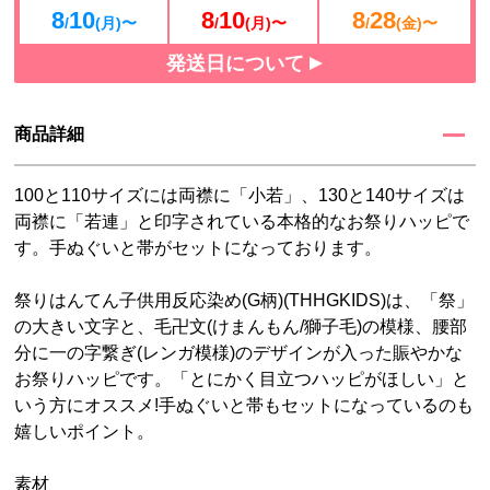
8
10
8
10
8
28
/
(月)〜
/
(月)〜
/
(金)〜
発送日について
商品詳細
100と110サイズには両襟に「小若」、130と140サイズは
両襟に「若連」と印字されている本格的なお祭りハッピで
す。手ぬぐいと帯がセットになっております。
祭りはんてん子供用反応染め(G柄)(THHGKIDS)は、「祭」
の大きい文字と、毛卍文(けまんもん/獅子毛)の模様、腰部
分に一の字繋ぎ(レンガ模様)のデザインが入った賑やかな
お祭りハッピです。「とにかく目立つハッピがほしい」と
いう方にオススメ!手ぬぐいと帯もセットになっているのも
嬉しいポイント。
素材