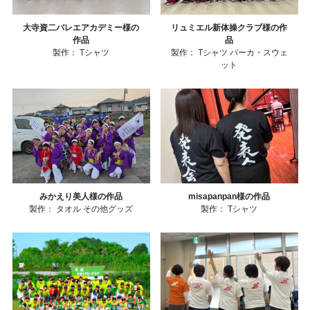
大寺資二バレエアカデミー様の
リュミエル新体操クラブ様の作
作品
品
製作：
Tシャツ
製作：
Tシャツ
パーカ・スウェ
ット
みかえり美人様の作品
misapanpan様の作品
製作：
タオル
その他グッズ
製作：
Tシャツ