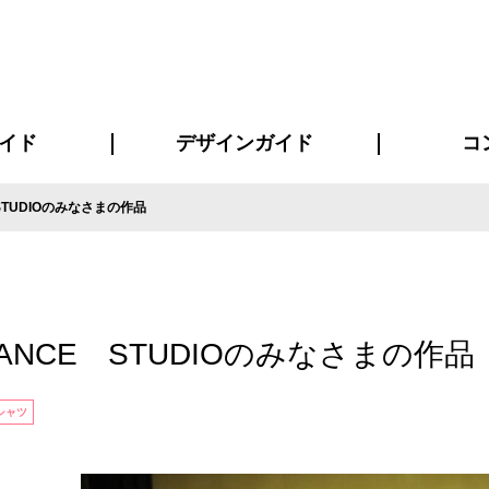
イド
デザインガイド
コ
STUDIOのみなさまの作品
ビスについて
について
について
ページ
の方へ
イド
方へ
質問
デザインテンシュミレーター
デザインテンプレート集
書体一覧（フォント集）
デザイン入稿について
デザイン料について
プリント・加工方法
デザインガイド
プリントサイズ
インクカラー
お客様
ニュー
シー
おす
読み
フォ
コート
ャツ
ピ
セットアップ・ジャージ
パーカー・スウェット
キャップ・バンダナ
販促・ノ
DANCE STUDIOのみなさまの作品
シャツ