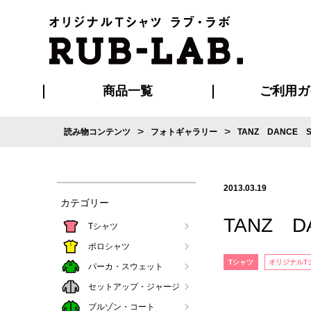
商品一覧
ご利用ガ
>
>
読み物コンテンツ
フォトギャラリー
TANZ DANCE 
発送・特急サー
お支払い方法
版の保管期限
割引まとめ
はじめて
ご利用ガ
再注文の
よくある
カジュアルユニフォーム
Tシャツ
タオル
ブルゾン・
ポロシ
ハッ
2013.03.19
カテゴリー
TANZ 
Tシャツ
ポロシャツ
Tシャツ
オリジナルT
パーカ・スウェット
セットアップ・ジャージ
ブルゾン・コート