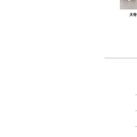
作品
農工大硬式庭球部様の作品
大寺
ツ
製作：
Tシャツ