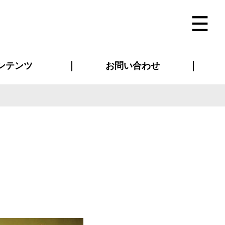
ンテンツ
お問い合わせ
インタビュー
ス(お知らせ)
ン別特集一覧
すめ特集一覧
物コンテンツ
トギャラリー
法人事例
ラブログ
お問い合わせ全般
再注文・追加注文
サンプル貸し出し
カタログ請求
デザイン入稿
ベルティグッズ
マスク
ツナギ
スポーツユニフォーム
のぼり・横断幕
バッグ