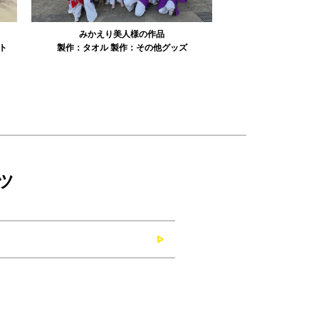
みかえり美人様の作品
misapan
ト
製作：
タオル
製作：
その他グッズ
製作：
ツ