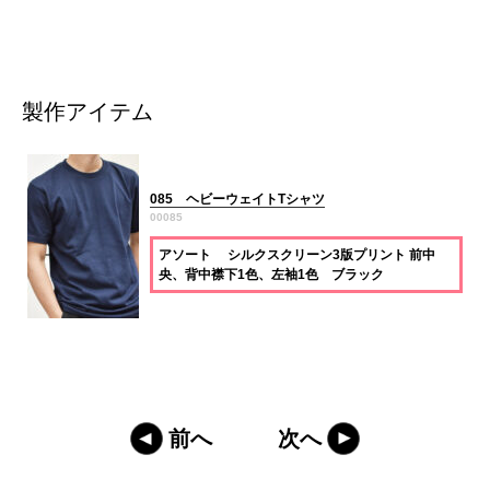
製作アイテム
085 ヘビーウェイトTシャツ
00085
アソート シルクスクリーン3版プリント 前中
央、背中襟下1色、左袖1色 ブラック
前へ
次へ