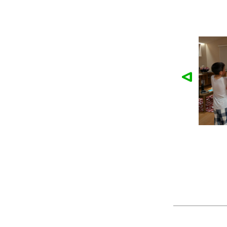
麓園様の作品
かなこ様の作品
ツ
製作：
Tシャツ