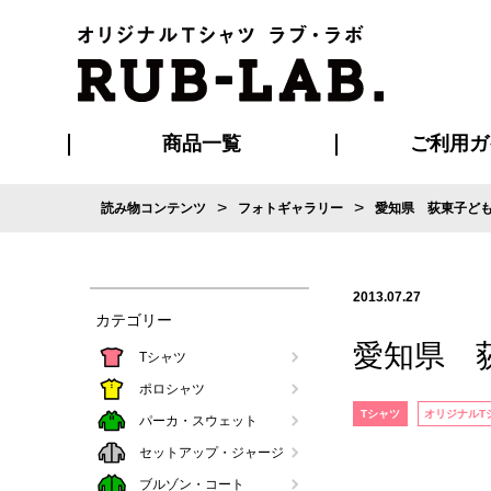
商品一覧
ご利用ガ
>
>
読み物コンテンツ
フォトギャラリー
愛知県 荻東子ど
発送・特急サー
お支払い方法
版の保管期限
割引まとめ
はじめて
ご利用ガ
再注文の
よくある
カジュアルユニフォーム
Tシャツ
タオル
ブルゾン・
ポロシ
ハッ
2013.07.27
カテゴリー
愛知県 
Tシャツ
ポロシャツ
Tシャツ
オリジナルT
パーカ・スウェット
セットアップ・ジャージ
ブルゾン・コート