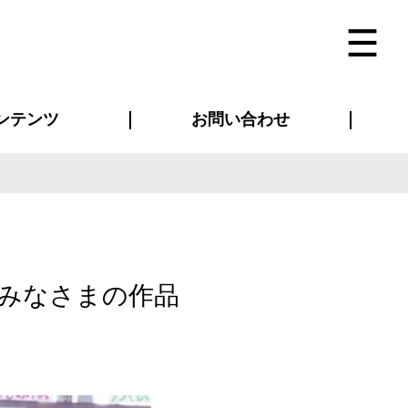
ンテンツ
お問い合わせ
インタビュー
ス(お知らせ)
ン別特集一覧
すめ特集一覧
物コンテンツ
トギャラリー
法人事例
ラブログ
お問い合わせ全般
再注文・追加注文
サンプル貸し出し
カタログ請求
デザイン入稿
ベルティグッズ
マスク
ツナギ
スポーツユニフォーム
のぼり・横断幕
バッグ
みなさまの作品