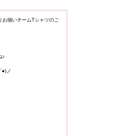
りお揃いチームTシャツのご
ね♪
●)ノ