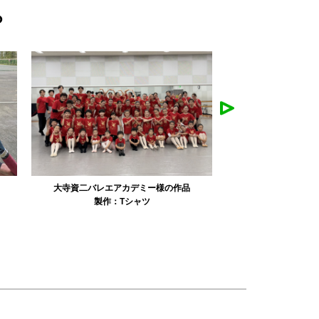
ら
リュミエル新体操クラブ様の作品
みかえり美
製作：
Tシャツ
製作：
パーカ・スウェット
製作：
タオル
製