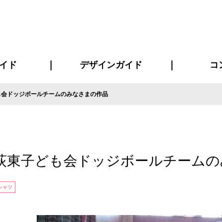
イド
デザインガイド
コ
も会ドッジボールチームのみなさまの作品
ビスについて
について
について
ページ
の方へ
イド
方へ
質問
デザインテンシュミレーター
デザインテンプレート集
書体一覧（フォント集）
デザイン入稿について
デザイン料について
プリント・加工方法
デザインガイド
プリントサイズ
インクカラー
お客様
ニュー
シー
おす
読み
フォ
コート
ャツ
ピ
セットアップ・ジャージ
パーカー・スウェット
キャップ・バンダナ
販促・ノ
荻東子ども会ドッジボールチームの
シャツ