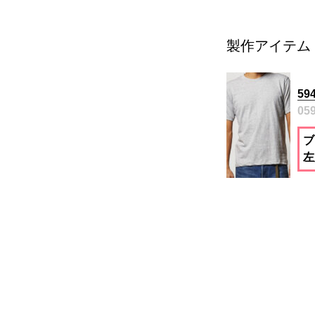
製作アイテム
5
05
ブ
左