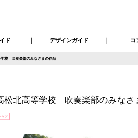
イド
デザインガイド
コ
等学校 吹奏楽部のみなさまの作品
ビスについて
について
について
ページ
の方へ
イド
方へ
質問
デザインテンシュミレーター
デザインテンプレート集
書体一覧（フォント集）
デザイン入稿について
デザイン料について
プリント・加工方法
デザインガイド
プリントサイズ
インクカラー
お客様
ニュー
シー
おす
読み
フォ
コート
ャツ
ピ
セットアップ・ジャージ
パーカー・スウェット
キャップ・バンダナ
販促・ノ
高松北高等学校 吹奏楽部のみなさ
シャツ