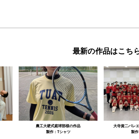
最新の作品はこち
農工大硬式庭球部様の作品
大寺資二バレエアカデミー様の作品
製作：
Tシャツ
製作：
Tシャツ