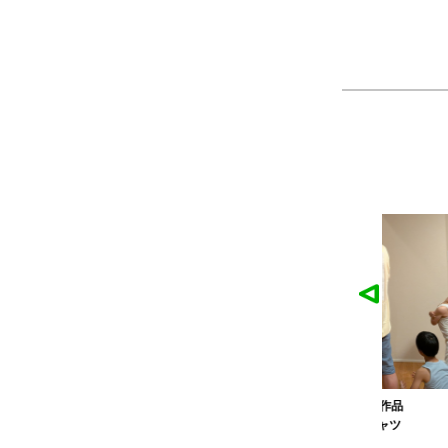
麓園様の作品
かなこ様の作品
ツ
製作：
Tシャツ