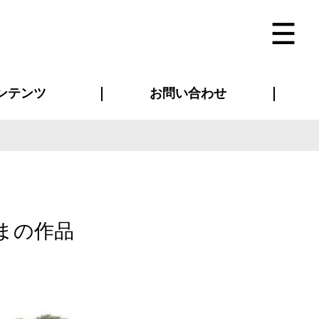
ンテンツ
お問い合わせ
インタビュー
ス(お知らせ)
ン別特集一覧
すめ特集一覧
物コンテンツ
トギャラリー
法人事例
ラブログ
お問い合わせ全般
再注文・追加注文
サンプル貸し出し
カタログ請求
デザイン入稿
ベルティグッズ
マスク
ツナギ
スポーツユニフォーム
のぼり・横断幕
バッグ
まの作品