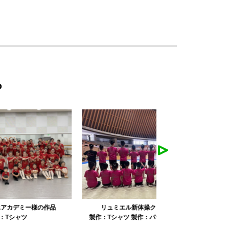
ら
リュミエル新体操クラブ様の作品
みかえり美
製作：
Tシャツ
製作：
パーカ・スウェット
製作：
タオル
製