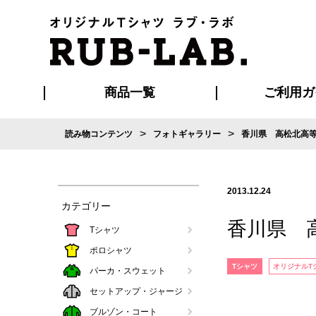
商品一覧
ご利用ガ
>
>
読み物コンテンツ
フォトギャラリー
香川県 高松北高
発送・特急サー
お支払い方法
版の保管期限
割引まとめ
はじめて
ご利用ガ
再注文の
よくある
カジュアルユニフォーム
Tシャツ
タオル
ブルゾン・
ポロシ
ハッ
2013.12.24
カテゴリー
香川県 
Tシャツ
ポロシャツ
Tシャツ
オリジナルT
パーカ・スウェット
セットアップ・ジャージ
ブルゾン・コート