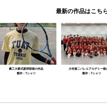
最新の作品はこち
農工大硬式庭球部様の作品
大寺資二バレエアカデミー様の作品
製作：
Tシャツ
製作：
Tシャツ