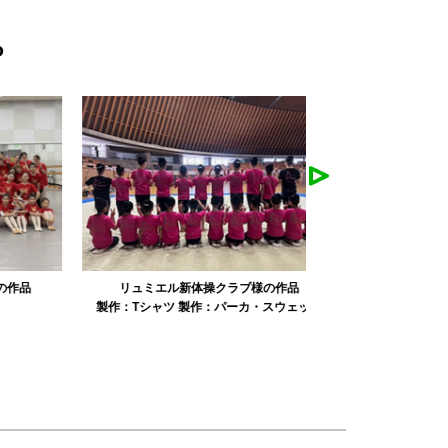
ら
リュミエル新体操クラブ様の作品
みかえり美
製作：
Tシャツ
製作：
パーカ・スウェット
製作：
タオル
製