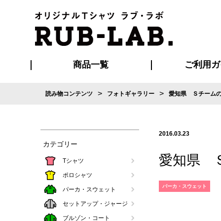
商品一覧
ご利用ガ
>
>
読み物コンテンツ
フォトギャラリー
愛知県 Ｓチーム
発送・特急サー
お支払い方法
版の保管期限
割引まとめ
はじめて
ご利用ガ
再注文の
よくある
カジュアルユニフォーム
Tシャツ
タオル
ブルゾン・
ポロシ
ハッ
2016.03.23
カテゴリー
愛知県 
Tシャツ
ポロシャツ
パーカ・スウェット
パーカ・スウェット
セットアップ・ジャージ
ブルゾン・コート