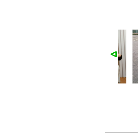
麓園様の作品
かなこ様の作品
ツ
製作：
Tシャツ