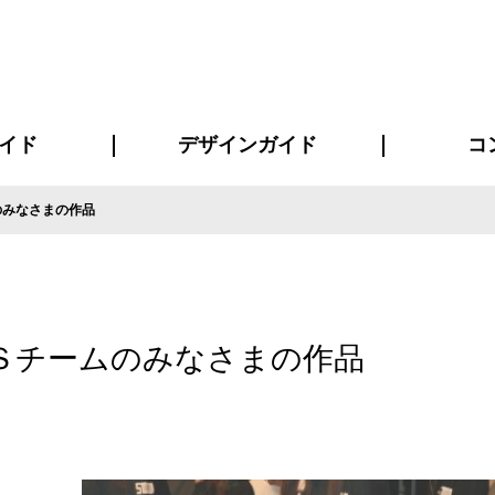
イド
デザインガイド
コ
のみなさまの作品
ビスについて
について
について
ページ
の方へ
イド
方へ
質問
デザインテンシュミレーター
デザインテンプレート集
書体一覧（フォント集）
デザイン入稿について
デザイン料について
プリント・加工方法
デザインガイド
プリントサイズ
インクカラー
お客様
ニュー
シー
おす
読み
フォ
コート
ャツ
ピ
セットアップ・ジャージ
パーカー・スウェット
キャップ・バンダナ
販促・ノ
Ｓチームのみなさまの作品