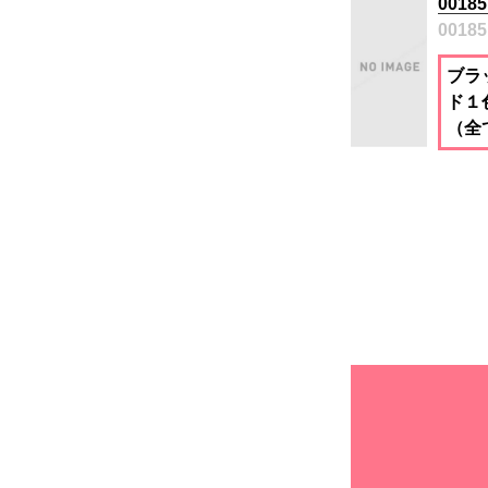
001
00185
ブラ
ド１
（全