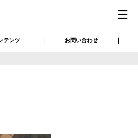
ンテンツ
お問い合わせ
インタビュー
ス(お知らせ)
ン別特集一覧
すめ特集一覧
物コンテンツ
トギャラリー
法人事例
ラブログ
お問い合わせ全般
再注文・追加注文
サンプル貸し出し
カタログ請求
デザイン入稿
ベルティグッズ
マスク
ツナギ
スポーツユニフォーム
のぼり・横断幕
バッグ