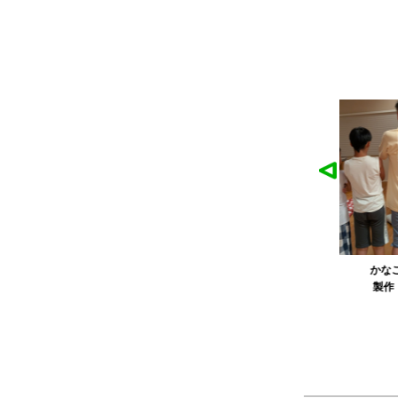
麓園様の作品
かなこ様の作品
ツ
製作：
Tシャツ