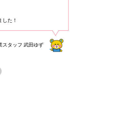
ました！
業スタッフ
武田ゆず