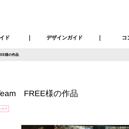
イド
デザインガイド
コ
REE様の作品
ビスについて
について
について
ページ
の方へ
イド
方へ
質問
デザインテンシュミレーター
デザインテンプレート集
書体一覧（フォント集）
デザイン入稿について
デザイン料について
プリント・加工方法
デザインガイド
プリントサイズ
インクカラー
お客様
ニュー
シー
おす
読み
フォ
コート
ャツ
ピ
セットアップ・ジャージ
パーカー・スウェット
キャップ・バンダナ
販促・ノ
eam FREE様の作品
シャツ