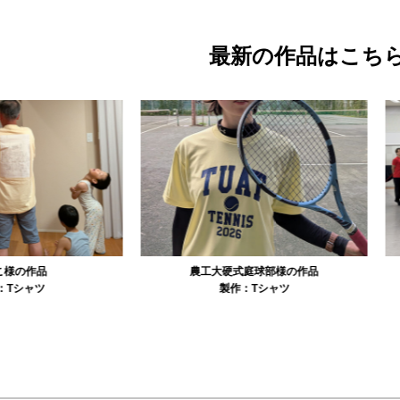
最新の作品はこち
農工大硬式庭球部様の作品
大寺資二バレエアカデミー様の作品
製作：
Tシャツ
製作：
Tシャツ