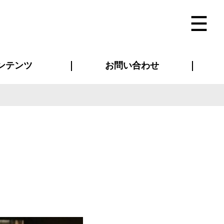
ンテンツ
お問い合わせ
インタビュー
ス(お知らせ)
ン別特集一覧
すめ特集一覧
物コンテンツ
トギャラリー
法人事例
ラブログ
お問い合わせ全般
再注文・追加注文
サンプル貸し出し
カタログ請求
デザイン入稿
ベルティグッズ
マスク
ツナギ
スポーツユニフォーム
のぼり・横断幕
バッグ