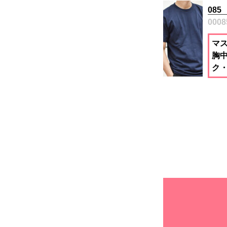
08
0008
マ
胸
ク