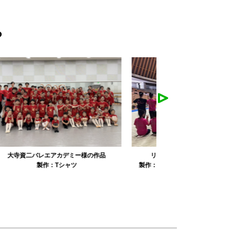
ら
リュミエル新体操クラブ様の作品
みかえり美
製作：
Tシャツ
製作：
パーカ・スウェット
製作：
タオル
製