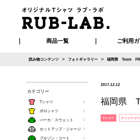
商品一覧
ご利用ガ
>
>
読み物コンテンツ
フォトギャラリー
福岡県 Team F
発送・特急サー
お支払い方法
版の保管期限
割引まとめ
はじめて
ご利用ガ
再注文の
よくある
カジュアルユニフォーム
Tシャツ
タオル
ブルゾン・
ポロシ
ハッ
2017.12.12
カテゴリー
福岡県 T
Tシャツ
ポロシャツ
Tシャツ
オリジナルT
パーカ・スウェット
セットアップ・ジャージ
ブルゾン・コート