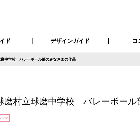
イド
デザインガイド
コ
球磨中学校 バレーボール部のみなさまの作品
ビスについて
について
について
ページ
の方へ
イド
方へ
質問
デザインテンシュミレーター
デザインテンプレート集
書体一覧（フォント集）
デザイン入稿について
デザイン料について
プリント・加工方法
デザインガイド
プリントサイズ
インクカラー
お客様
ニュー
シー
おす
読み
フォ
コート
ャツ
ピ
セットアップ・ジャージ
パーカー・スウェット
キャップ・バンダナ
販促・ノ
球磨村立球磨中学校 バレーボール
シャツ