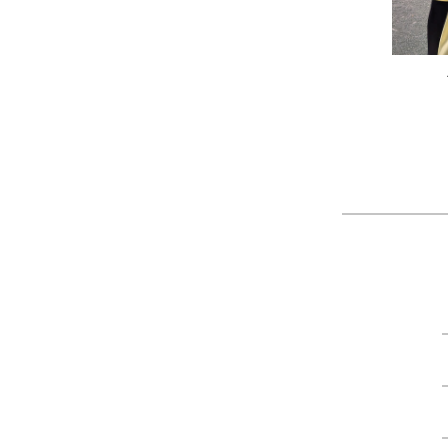
作品
農工大硬式庭球部様の作品
大寺
ツ
製作：
Tシャツ