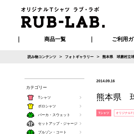
商品一覧
ご利用ガ
>
>
読み物コンテンツ
フォトギャラリー
熊本県 球磨村立
発送・特急サー
お支払い方法
版の保管期限
割引まとめ
はじめて
ご利用ガ
再注文の
よくある
カジュアルユニフォーム
Tシャツ
タオル
ブルゾン・
ポロシ
ハッ
2014.09.16
カテゴリー
熊本県 
Tシャツ
ポロシャツ
Tシャツ
オリジナルT
パーカ・スウェット
セットアップ・ジャージ
ブルゾン・コート