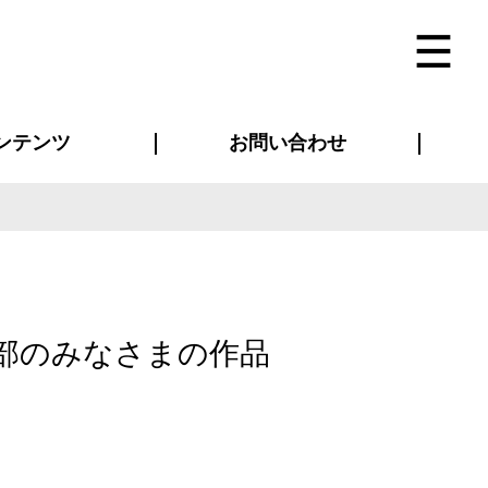
ンテンツ
お問い合わせ
インタビュー
ス(お知らせ)
ン別特集一覧
すめ特集一覧
物コンテンツ
トギャラリー
法人事例
ラブログ
お問い合わせ全般
再注文・追加注文
サンプル貸し出し
カタログ請求
デザイン入稿
ベルティグッズ
マスク
ツナギ
スポーツユニフォーム
のぼり・横断幕
バッグ
部のみなさまの作品