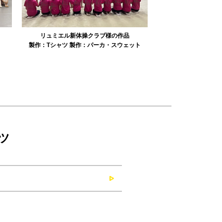
みかえり美人様の作品
misapan
ト
製作：
タオル
製作：
その他グッズ
製作：
ツ