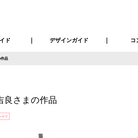
イド
デザインガイド
コ
の作品
ビスについて
について
について
ページ
の方へ
イド
方へ
質問
デザインテンシュミレーター
デザインテンプレート集
書体一覧（フォント集）
デザイン入稿について
デザイン料について
プリント・加工方法
デザインガイド
プリントサイズ
インクカラー
お客様
ニュー
シー
おす
読み
フォ
コート
ャツ
ピ
セットアップ・ジャージ
パーカー・スウェット
キャップ・バンダナ
販促・ノ
吉良さまの作品
シャツ