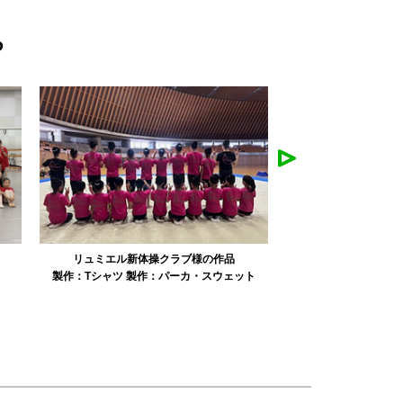
ら
みかえり美人様の作品
misapan
ト
製作：
タオル
製作：
その他グッズ
製作：