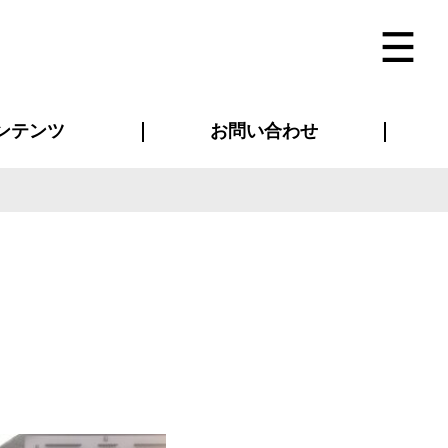
ンテンツ
お問い合わせ
インタビュー
ス(お知らせ)
ン別特集一覧
すめ特集一覧
物コンテンツ
トギャラリー
法人事例
ラブログ
お問い合わせ全般
再注文・追加注文
サンプル貸し出し
カタログ請求
デザイン入稿
ベルティグッズ
マスク
ツナギ
スポーツユニフォーム
のぼり・横断幕
バッグ