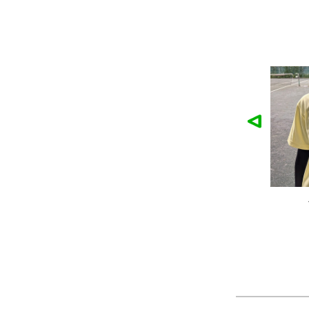
作品
農工大硬式庭球部様の作品
大寺
ツ
製作：
Tシャツ