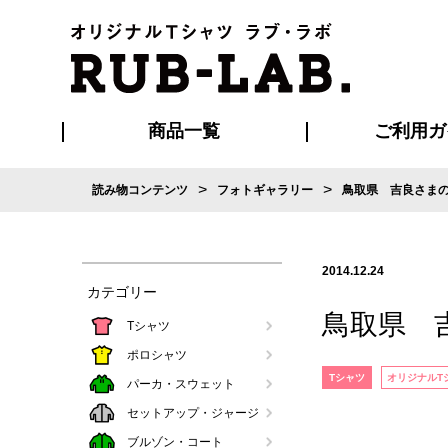
商品一覧
ご利用ガ
>
>
読み物コンテンツ
フォトギャラリー
鳥取県 吉良さま
発送・特急サー
お支払い方法
版の保管期限
割引まとめ
はじめて
ご利用ガ
再注文の
よくある
カジュアルユニフォーム
Tシャツ
タオル
ブルゾン・
ポロシ
ハッ
2014.12.24
カテゴリー
鳥取県 
Tシャツ
ポロシャツ
Tシャツ
オリジナルT
パーカ・スウェット
セットアップ・ジャージ
ブルゾン・コート