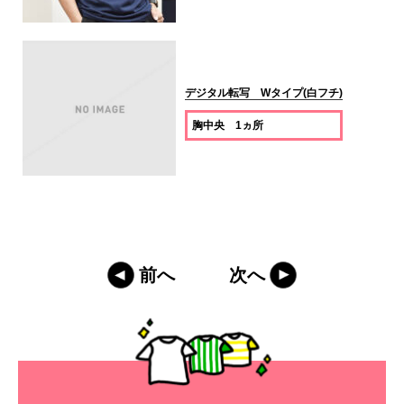
デジタル転写 Wタイプ(白フチ)
胸中央 1ヵ所
前へ
次へ