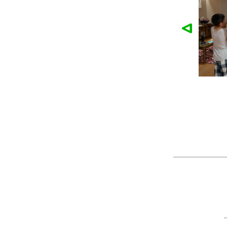
麓園様の作品
かなこ様の作品
ツ
製作：
Tシャツ