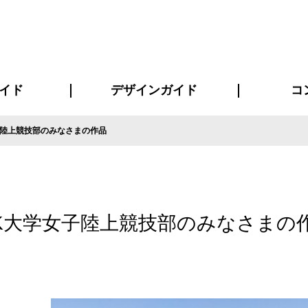
イド
デザインガイド
コ
子陸上競技部のみなさまの作品
ビスについて
について
について
ページ
の方へ
イド
方へ
質問
デザインテンシュミレーター
デザインテンプレート集
書体一覧（フォント集）
デザイン入稿について
デザイン料について
プリント・加工方法
デザインガイド
プリントサイズ
インクカラー
お客様
ニュー
シー
おす
読み
フォ
コート
ャツ
ピ
セットアップ・ジャージ
パーカー・スウェット
キャップ・バンダナ
販促・ノ
K大学女子陸上競技部のみなさまの