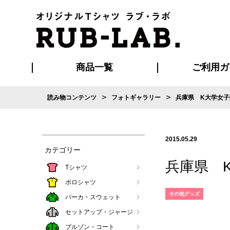
商品一覧
ご利用ガ
>
>
読み物コンテンツ
フォトギャラリー
兵庫県 K大学女
発送・特急サー
お支払い方法
版の保管期限
割引まとめ
はじめて
ご利用ガ
再注文の
よくある
カジュアルユニフォーム
Tシャツ
タオル
ブルゾン・
ポロシ
ハッ
2015.05.29
カテゴリー
兵庫県 
Tシャツ
ポロシャツ
その他グッズ
パーカ・スウェット
セットアップ・ジャージ
ブルゾン・コート