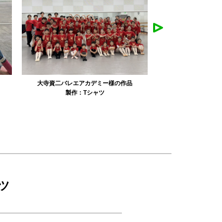
リュミエル新体操クラブ様の作品
みかえり美
製作：
Tシャツ
製作：
パーカ・スウェット
製作：
タオル
製
ツ