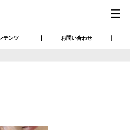
ンテンツ
お問い合わせ
インタビュー
ス(お知らせ)
ン別特集一覧
すめ特集一覧
物コンテンツ
トギャラリー
法人事例
ラブログ
お問い合わせ全般
再注文・追加注文
サンプル貸し出し
カタログ請求
デザイン入稿
ベルティグッズ
マスク
ツナギ
スポーツユニフォーム
のぼり・横断幕
バッグ