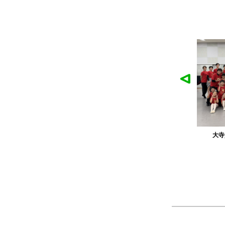
農工大硬式庭球部様の作品
大寺資二バレエ
製作：
Tシャツ
製作