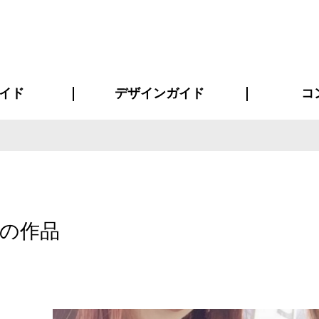
イド
デザインガイド
コ
ビスについて
について
について
ページ
の方へ
イド
方へ
質問
デザインテンシュミレーター
デザインテンプレート集
書体一覧（フォント集）
デザイン入稿について
デザイン料について
プリント・加工方法
デザインガイド
プリントサイズ
インクカラー
お客様
ニュー
シー
おす
読み
フォ
コート
ャツ
ピ
セットアップ・ジャージ
パーカー・スウェット
キャップ・バンダナ
販促・ノ
様の作品