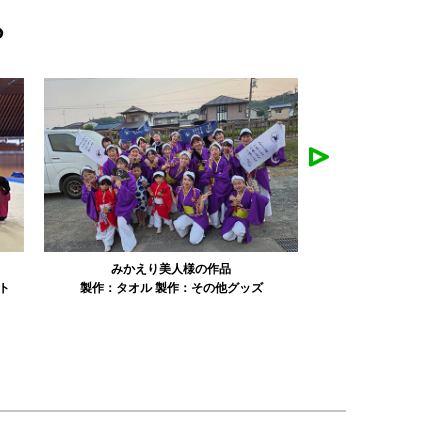
ら
みかえり美人様の作品
misapanpan様の作品
製作：
タオル
製作：
その他グッズ
製作：
Tシャツ