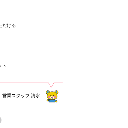
ただける
＾＾
営業スタッフ
清水