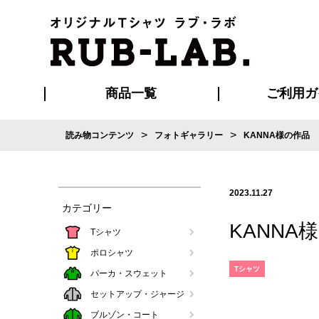
商品一覧
ご利用ガ
>
>
読み物コンテンツ
フォトギャラリー
KANNA様の作品
発送・特急サー
お支払い方法
版の保管期限
割引まとめ
はじめて
ご利用ガ
再注文の
よくある
カジュアルユニフォーム
Tシャツ
タオル
ブルゾン・
ポロシ
ハッ
2023.11.27
カテゴリー
KANNA
Tシャツ
ポロシャツ
Tシャツ
パーカ・スウェット
セットアップ・ジャージ
ブルゾン・コート