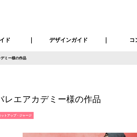
イド
デザインガイド
コ
カデミー様の作品
ビスについて
について
について
ページ
の方へ
イド
方へ
質問
デザインテンシュミレーター
デザインテンプレート集
書体一覧（フォント集）
デザイン入稿について
デザイン料について
プリント・加工方法
デザインガイド
プリントサイズ
インクカラー
お客様
ニュー
シー
おす
読み
フォ
コート
ャツ
ピ
セットアップ・ジャージ
パーカー・スウェット
キャップ・バンダナ
販促・ノ
バレエアカデミー様の作品
セットアップ・ジャージ