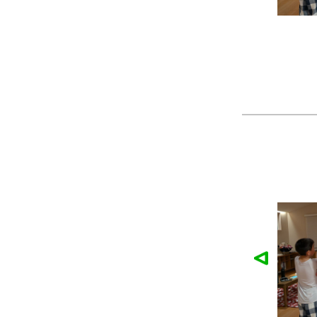
麓園様の作品
かなこ様の作品