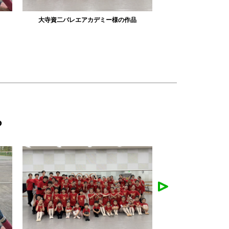
リュミエル新体操クラブ様の作品
みかえり美
ら