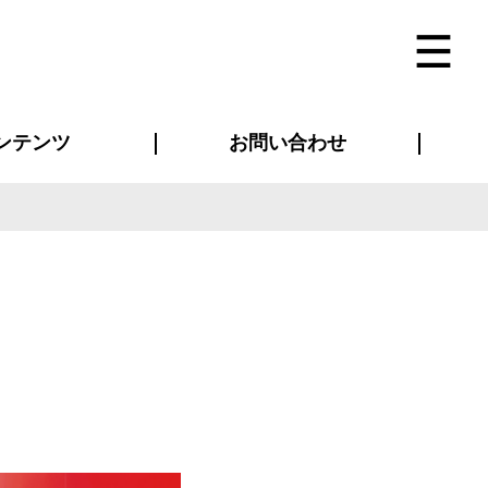
ンテンツ
お問い合わせ
インタビュー
ス(お知らせ)
ン別特集一覧
すめ特集一覧
物コンテンツ
トギャラリー
法人事例
ラブログ
お問い合わせ全般
再注文・追加注文
サンプル貸し出し
カタログ請求
デザイン入稿
ベルティグッズ
マスク
ツナギ
スポーツユニフォーム
のぼり・横断幕
バッグ