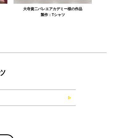
リュミエル新体操クラブ様の作品
みかえり美
製作：
Tシャツ
製作：
パーカ・スウェット
製作：
タオル
製
ツ