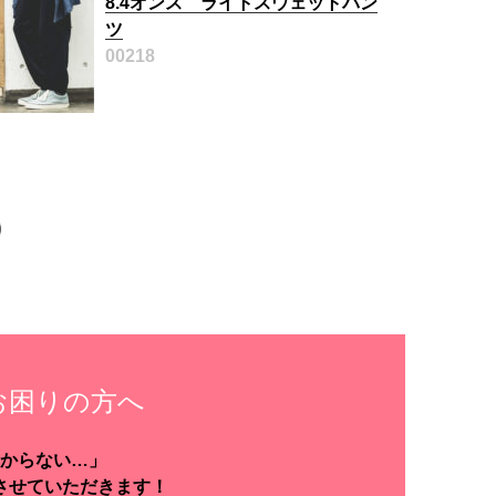
8.4オンス ライトスウェットパン
ツ
00218
お困りの方へ
からない…」
させていただきます！