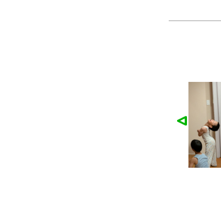
麓園様の作品
かなこ様の作品
ツ
製作：
Tシャツ