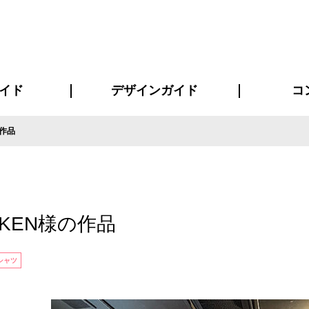
イド
デザインガイド
コ
の作品
ビスについて
について
について
ページ
の方へ
イド
方へ
質問
デザインテンシュミレーター
デザインテンプレート集
書体一覧（フォント集）
デザイン入稿について
デザイン料について
プリント・加工方法
デザインガイド
プリントサイズ
インクカラー
お客様
ニュー
シー
おす
読み
フォ
コート
ャツ
ピ
セットアップ・ジャージ
パーカー・スウェット
キャップ・バンダナ
販促・ノ
GKEN様の作品
シャツ