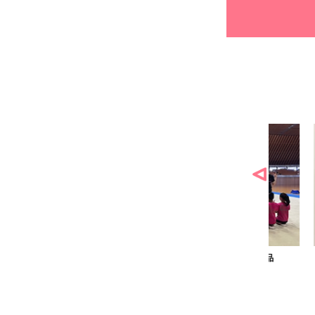
様の作品
リュミエル新体操クラブ様の作品