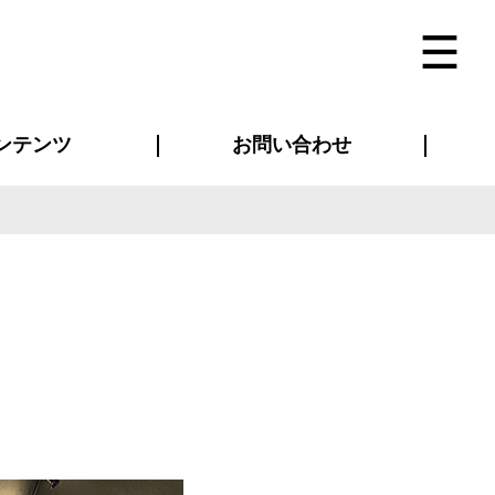
ンテンツ
お問い合わせ
インタビュー
ス(お知らせ)
ン別特集一覧
すめ特集一覧
物コンテンツ
トギャラリー
法人事例
ラブログ
お問い合わせ全般
再注文・追加注文
サンプル貸し出し
カタログ請求
デザイン入稿
ベルティグッズ
マスク
ツナギ
スポーツユニフォーム
のぼり・横断幕
バッグ