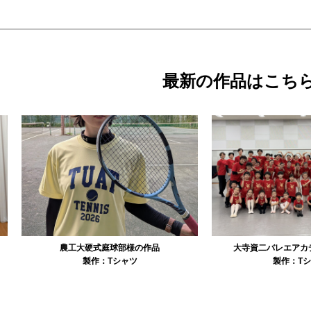
最新の作品はこち
農工大硬式庭球部様の作品
大寺資二バレエアカデミー様の作品
製作：
Tシャツ
製作：
Tシャツ