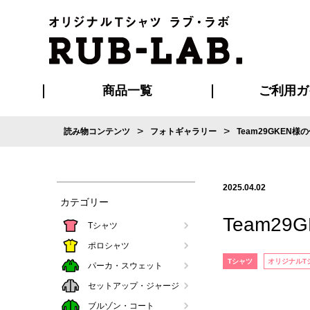
商品一覧
ご利用ガ
>
>
読み物コンテンツ
フォトギャラリー
Team29GKEN様
発送・特急サー
お支払い方法
版の保管期限
割引まとめ
はじめて
ご利用ガ
再注文の
よくある
カジュアルユニフォーム
Tシャツ
タオル
ブルゾン・
ポロシ
ハッ
2025.04.02
カテゴリー
Team29
Tシャツ
ポロシャツ
Tシャツ
オリジナルT
パーカ・スウェット
セットアップ・ジャージ
ブルゾン・コート