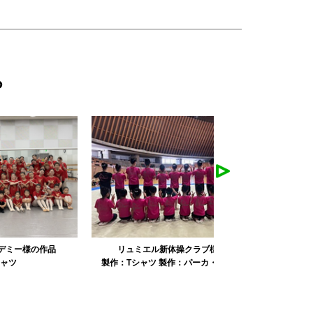
ら
リュミエル新体操クラブ様の作品
みかえり美
製作：
Tシャツ
製作：
パーカ・スウェット
製作：
タオル
製